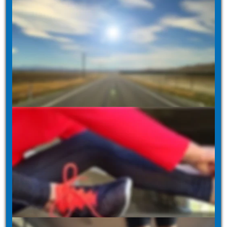
Phase 1 - Intensiv starten
Individuelle Zielsetzung gemeinsam mit unserem 
Trainer- & Ärzteteam
Gruppenschulungen zu den Themen Bewegung, 
Ernährung und Stressbewältigung
5 Tage stationär
(Freistellung von der Arbeit)
Phase 2 - Regelmäßig trainieren
Gruppenkurse 1-2 mal pro Woche vor / nach der 
Arbeit auf individuellem Niveau
Integration von Bewegung, Ernährung und 
Stressbewältigung in Ihren Alltag
3 Monate, 1 - 2 mal pro Woche
(Berufsbegleitend)
Phase 3 - Motiviert dranbleiben