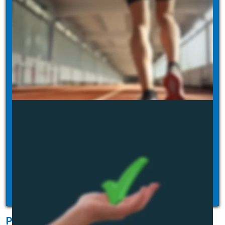
Sie haben bereits eine Routine entwickelt und können 
nun selbstständig weiter trainieren
3 Monate
(Berufsbegleitend auf Eigeninitiative)
Phase 4 - Auffrischen
Kontrolle Ihrer persönlichen Zielerreichung mit 
unserem Trainer- & Ärzteteam
Sie erhalten Tipps, wie Sie auch zukünftig Ihre Ziele 
erreichen können
3 Tage stationär
(Freistellung von der Arbeit)
Programminhalte