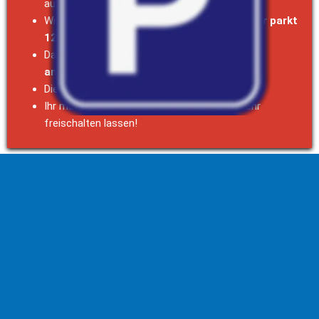
automatisch erfasst
Wir übernehmen die 
ersten 120 Minuten = ihr parkt 
120 Minuten kostenfrei!
Danach zahlt ihr am Parkautomat 
0,50 € je 
angefangener halben Stunde
Die Höchstparkdauer beträgt: 6,- € pro Tag
Ihr müsst euer Kfz-Kennzeichen 
NICHT 
mehr 
freischalten lassen!