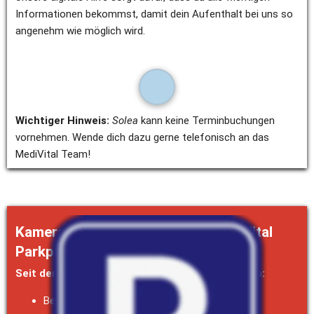
Informationen bekommst, damit dein Aufenthalt bei uns so 
angenehm wie möglich wird.
Wichtiger Hinweis:
Solea
 kann keine Terminbuchungen 
vornehmen. Wende dich dazu gerne telefonisch an das 
MediVital Team!
Kamera-Parksystem auf dem MediVital 
Parkplatz
Seit dem 05.05.2026 gelten folgende Parkregeln:
Bei der Einfahrt wird euer Autokennzeichen 