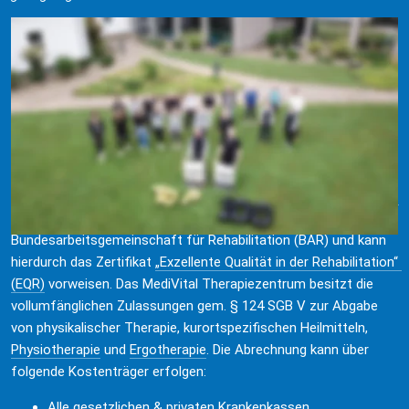
Erleben Sie dieses breite Spektrum an Therapie- und 
Behandlungsmöglichkeiten in einem professionellen Rahmen in 
harmonischer Umgebung. Qualifiziertes Personal und 
ausgebildete Therapeuten entwickeln ein individuelles 
Programm für Ihre Gesundheit, Prävention und Fitness.
Das 
MediVital Therapiezentrum
 ist nach 
IQMP Reha 4.0
 und 
Physio Balance
 zertifiziert und wurde im Jahre 2018 wiederholt 
vom europäischen Heilbäderverband mit dem 
med. Gütezeichen 
EUROPESPA
 ausgezeichnet. Es erfüllt alle Kriterienpunkte der 
Bundesarbeitsgemeinschaft für Rehabilitation (BAR) und kann 
hierdurch das Zertifikat 
„Exzellente Qualität in der Rehabilitation“ 
(EQR)
 vorweisen. Das MediVital Therapiezentrum besitzt die 
vollumfänglichen Zulassungen gem. § 124 SGB V zur Abgabe 
von physikalischer Therapie, kurortspezifischen Heilmitteln, 
Physiotherapie
 und 
Ergotherapie
. Die Abrechnung kann über 
folgende Kostenträger erfolgen:
Alle gesetzlichen & privaten Krankenkassen