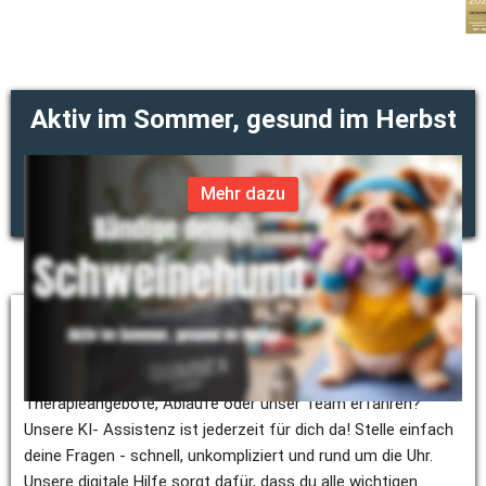
Aktiv im Sommer, gesund im Herbst
Mehr dazu
Willkommen bei unserer KI-Assistenz 
Solea
!
Hast du Fragen zu deinem Besuch im MediVital 
Therapiezentrum? Möchtest du mehr über unsere 
Therapieangebote, Abläufe oder unser Team erfahren? 
Unsere KI- Assistenz ist jederzeit für dich da! Stelle einfach 
deine Fragen - schnell, unkompliziert und rund um die Uhr. 
Unsere digitale Hilfe sorgt dafür, dass du alle wichtigen 