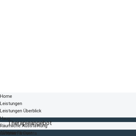
Home
Leistungen
Leistungen Überblick
Haus
Therapieangebot
Räumliche Ausstattung
Physiotherapie
Qualität
Aktionen & Events