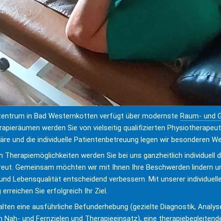
zentrum in Bad Westernkotten verfügt über modernste 
Raum- und G
rapieräumen werden Sie von vielseitig qualifizierten Physiotherapeut
äre und die individuelle Patientenbetreuung legen wir besonderen We
n Therapiemöglichkeiten werden Sie bei uns ganzheitlich individuell du
ut. Gemeinsam möchten wir mit Ihnen Ihre Beschwerden lindern un
 und Lebensqualität entscheidend verbessern. Mit unserer individuell
rreichen Sie erfolgreich Ihr Ziel.
lten eine ausführliche Befunderhebung (gezielte Diagnostik, Analyse 
 Nah- und Fernzielen und Therapieeinsatz), eine therapiebegleitend