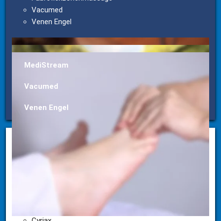
Vacumed
Venen Engel
MediStream
Vacumed
Venen Engel
Krankengymnastik
Einzeltherapie im Trockenen
Krankengymnastik (KG)
Krankengymnastik mit Befunderhebung
Bobath Therapie
Manuelle Therapie
Cyriax