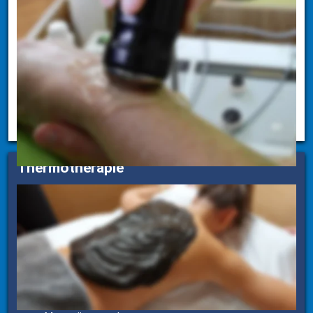
Stangerbad
Zwei- und Vierzellenbad (Hauff`sche Bäder)
Hoch- und Niedervolttherapie
Diadynamischer Strom
Interferenzstrom
Ultraschal
TENS
Thermotherapie
Heißluft
Kryotherapie - Kältebehandlung
Original Bad Westernkottener Naturmoor
Moorkaltpackung