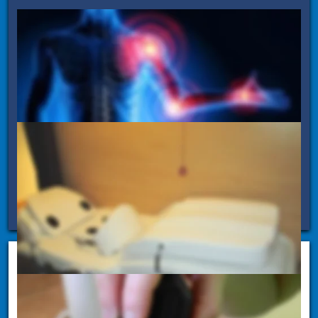
Das MediVital Therapiezentrum mit der Klinik Solequelle und 
die vier Fitness- und Gesundheitszentren M4Fitness in 
Lippstadt, Geseke, Salzkotten und Anröchte bieten ab 2020 
in Kooperation mit Home Health Products - hpp für eine 
bessere Gesundheit und zur Schmerzlinderung die 
Andullationstherapie an.
Die Andullation wird über das zertifizierte Medizinprodukt 
ANDUMEDIC® 3 Professional angewandt, welches in enger 
Zusammenarbeit mit Wissenschaftlern, Universitätskliniken 
und Ärzten entwickelt wurde. Diese einzigartige Technologie 
verbindet den positiven Effekt von mechanischer Vibration 
und Infrarot­-Tiefenwärme.
Elektrotherapie
Elektromyostimulation bei Lähmungen und Paresen