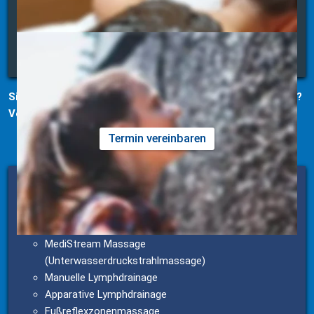
mehr erfahren
Inhalation
mehr erfahren
Sie interessieren sich für unsere Therapiemöglichkeiten? 
Vereinbaren Sie direkt einen Behandlungstermin:
Termin vereinbaren
Massage / Lymphdrainage
Klassische Massage
Bindegewebsmassage
MediStream Massage 
(Unterwasserdruckstrahlmassage)
Manuelle Lymphdrainage
Apparative Lymphdrainage 
Fußreflexzonenmassage 