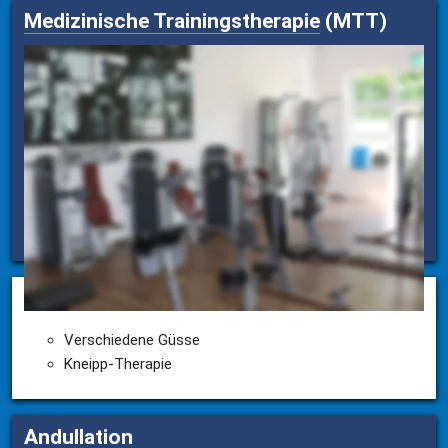
Medizinische Trainingstherapie
 (MTT)
70 moderne computergestützte Kraft- und 
Ausdauergeräte von Technogym und die 
Rückengeräte von Dr. Wolff
MTT - Einweisung
MTT - Krafttraining
MTT - Ausdauertraining
Kneippsche Güsse
Verschiedene Güsse
Kneipp-Therapie
Andullation