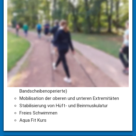
Rückenschule
Wirbelsäule-Übungsgruppe (HWS, LWS, 
Bandscheibenoperierte)
Schultergürtelmobilisation
Gangschulung und Mobilisation bei PAVK 
Geführte Walking-Gruppe
Ausdauerzirkel
Nordic Walking
Gruppentherapie im Bewegungsbad
Wirbelsäulengruppe (HWS, LWS, 
Bandscheibenoperierte)
Mobilisation der oberen und unteren Extremitäten 
Stabilisierung von Hüft- und Beinmuskulatur 
Freies Schwimmen 
Aqua Fit Kurs