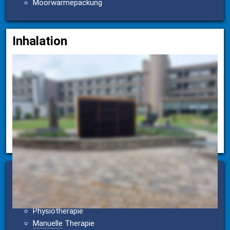
Moorwärmepackung
Inhalation
Inhalation ohne Zusatz
Inhalation mit Zusätzen oder mit Zusatz
Atemübungen an unserer hauseigenen Saline im 
Garten
(mit 6 - 9 % Solegehalt)
Sektorale Heilpraktikerin
Lena Eickmann
Physiotherapie
Manuelle
 Therapie