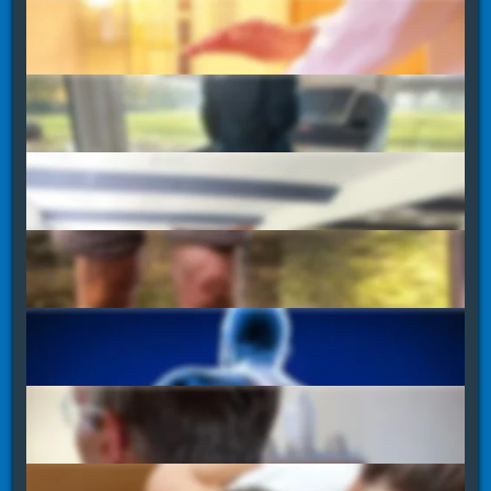
Massage / Lymphdrainage
mehr erfahren
Krankengymnastik
mehr erfahren
Trainingstherapie
mehr erfahren
Kneippsche Güsse
mehr erfahren
Andullation
mehr erfahren
Elektrotherapie
mehr erfahren
Thermotherapie