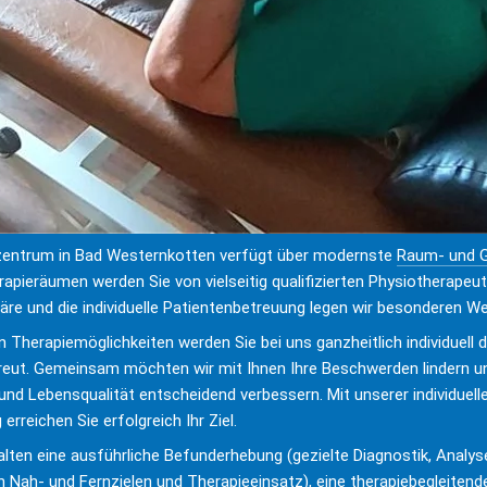
zentrum in Bad Westernkotten verfügt über modernste 
Raum- und G
rapieräumen werden Sie von vielseitig qualifizierten Physiotherapeut
äre und die individuelle Patientenbetreuung legen wir besonderen We
n Therapiemöglichkeiten werden Sie bei uns ganzheitlich individuell du
ut. Gemeinsam möchten wir mit Ihnen Ihre Beschwerden lindern un
 und Lebensqualität entscheidend verbessern. Mit unserer individuell
rreichen Sie erfolgreich Ihr Ziel.
lten eine ausführliche Befunderhebung (gezielte Diagnostik, Analyse 
 Nah- und Fernzielen und Therapieeinsatz), eine therapiebegleitend