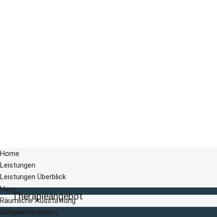
Home
Leistungen
Leistungen Überblick
Haus
Therapieangebot
Räumliche Ausstattung
Physiotherapie
Qualität
Aktionen & Events