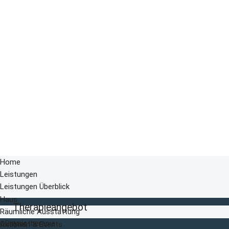
Home
Leistungen
Leistungen Überblick
Haus
Therapieangebot
Räumliche Ausstattung
Physiotherapie
Qualität
Aktionen & Events