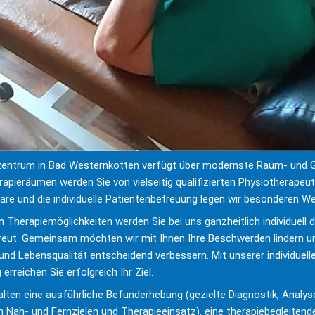
zentrum in Bad Westernkotten verfügt über modernste 
Raum- und G
rapieräumen werden Sie von vielseitig qualifizierten Physiotherapeut
äre und die individuelle Patientenbetreuung legen wir besonderen We
n Therapiemöglichkeiten werden Sie bei uns ganzheitlich individuell du
ut. Gemeinsam möchten wir mit Ihnen Ihre Beschwerden lindern un
 und Lebensqualität entscheidend verbessern. Mit unserer individuell
rreichen Sie erfolgreich Ihr Ziel.
lten eine ausführliche Befunderhebung (gezielte Diagnostik, Analyse 
 Nah- und Fernzielen und Therapieeinsatz), eine therapiebegleitend